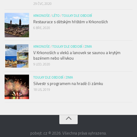
29 ČVC, 2020
KRKONOŠE
/
LÉTO
/
TOULKY DLE OBDOBÍ
Restaurace s dětským hřištěm v Krkonoších
6 BŘE, 2020
KRKONOŠE
/
TOULKY DLE OBDOBÍ
/
ZIMA
V Krkonoších u vleků a lanovek se saunou a krytým
bazénem nebo vířivkou
9 LED, 2020
TOULKY DLE OBDOBÍ
/
ZIMA
Silvestr s programem na hradě či zámku
18 LIS, 2019
pobejt .cz © 2026. Všechna práva vyhrazena.