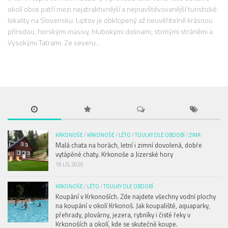
okolí obce patří mezi nejatraktivnější a nejnavštěvovanější turistické
lokality na Slovensku. Liptov je obklopený až neuvěřitelně krásnou
přírodou, horskými masivy, hlubokými dolinami, strmými stráněmi a
Vysokými Tatrami. Ze severu...
KRKONOŠE
/
KRKONOŠE
/
LÉTO
/
TOULKY DLE OBDOBÍ
/
ZIMA
Malá chata na horách, letní i zimní dovolená, dobře
vytápěné chaty. Krkonoše a Jizerské hory
18 LIS, 2020
KRKONOŠE
/
LÉTO
/
TOULKY DLE OBDOBÍ
Koupání v Krkonoších. Zde najdete všechny vodní plochy
na koupání v okolí Krkonoš. Jak koupaliště, aquaparky,
přehrady, plovárny, jezera, rybníky i čisté řeky v
Krkonoších a okolí, kde se skutečně koupe.