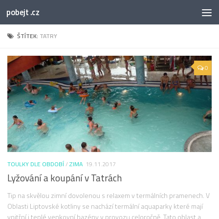
pobejt .cz
ŠTÍTEK:
TATRY
0
TOULKY DLE OBDOBÍ
/
ZIMA
19.11.2017
Lyžování a koupání v Tatrách
Tip na skvělou zimní dovolenou s relaxem v termálních pramenech. V
Oblasti Liptovské kotliny se nachází termální aquaparky které mají
vnitřní i teplé venkovní bazény v provozu celoročně. Tato oblast a