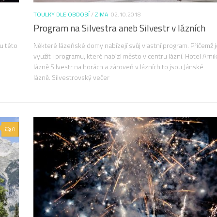
TOULKY DLE OBDOBÍ
/
ZIMA
02.10.2018
Program na Silvestra aneb Silvestr v lázních
vu této
Některé lázeňské domy nabízejí svůj vlastní program. Přičemž
využít i programu, které nabízí město v centru lázní. Hotel Arni
lázně Silvestr na horách a zároveň v lázních to jsou Jánské
lázně. Silvestrovský večer
0