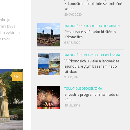
Krkonoších a okolí, kde se skutečně
koupe.
29 ČVC, 2020
oku je
rmín bývá
KRKONOŠE
/
LÉTO
/
TOULKY DLE OBDOBÍ
Restaurace s dětským hřištěm v
ho vybírat i
Krkonoších
o roku
6 BŘE, 2020
KRKONOŠE
/
TOULKY DLE OBDOBÍ
/
ZIMA
V Krkonoších u vleků a lanovek se
saunou a krytým bazénem nebo
vířivkou
0
9 LED, 2020
TOULKY DLE OBDOBÍ
/
ZIMA
Silvestr s programem na hradě či
zámku
18 LIS, 2019