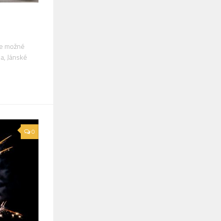
 je možné
ka, Jánské
0