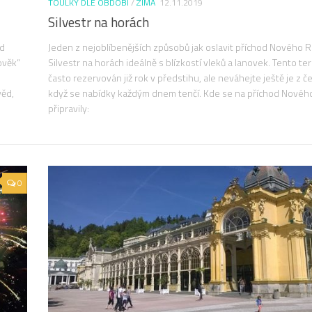
TOULKY DLE OBDOBÍ
/
ZIMA
12.11.2019
Silvestr na horách
od
Jeden z nejoblíbenějších způsobů jak oslavit příchod Nového R
ověk“
Silvestr na horách ideálně s blízkostí vleků a lanovek. Tento te
často rezervován již rok v předstihu, ale neváhejte ještě je z če
věd,
když se nabídky každým dnem tenčí. Kde se na příchod Novéh
připravily:
0