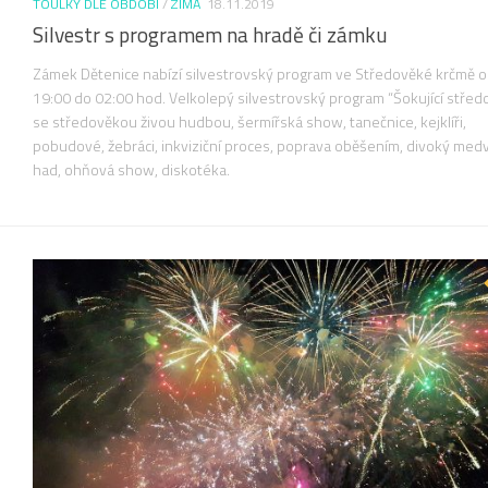
TOULKY DLE OBDOBÍ
/
ZIMA
18.11.2019
Silvestr s programem na hradě či zámku
Zámek Dětenice nabízí silvestrovský program ve Středověké krčmě 
19:00 do 02:00 hod. Velkolepý silvestrovský program “Šokující střed
se středověkou živou hudbou, šermířská show, tanečnice, kejklíři,
pobudové, žebráci, inkviziční proces, poprava oběšením, divoký med
had, ohňová show, diskotéka.