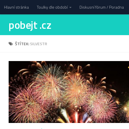
Hlavní stránka
Toulky dle období
Diskusní fórum / Poradna
pobejt .cz
ŠTÍTEK:
SILVESTR