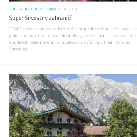
TOULKY DLE OBDOBÍ
/
ZIMA
05.10.2018
Super Silvestr v zahraničí
V Paříži najdete mnoho turistů kteří sem jezdí z celého světa na osla
jedinečné noci. Prostor v okolí Eiffelovy věže se mění v místo veselí a
bouřlivých oslav nového roku. Silvestr v Paříži, Apartmán Porte de
Versailles