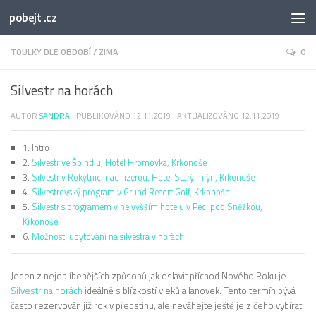
pobejt .cz
TOULKY DLE OBDOBÍ
/
ZIMA
0
Silvestr na horách
AUTOR
SANDRA
· PUBLIKOVÁNO
12.11.2019
· AKTUALIZOVÁNO
12.11.2019
1.
Intro
2.
Silvestr ve Špindlu, Hotel Hromovka, Krkonoše
3.
Silvestr v Rokytnici nad Jizerou, Hotel Starý mlýn, Krkonoše
4.
Silvestrovský program v Grund Resort Golf, Krkonoše
5.
Silvestr s programem v nejvyšším hotelu v Peci pod Sněžkou,
Krkonoše
6.
Možnosti ubytování na silvestra v horách
Jeden z nejoblíbenějších způsobů jak oslavit příchod Nového Roku je
Silvestr na horách
ideálně s blízkostí vleků a lanovek. Tento termín bývá
často rezervován již rok v předstihu, ale neváhejte ještě je z čeho vybírat