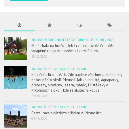
KRKONOŠE
/
KRKONOŠE
/
LÉTO
/
TOULKY DLE OBDOBÍ
/
ZIMA
Malá chata na horách, letní i zimní dovolená, dobře
vytápěné chaty. Krkonoše a Jizerské hory
18 LIS, 2020
KRKONOŠE
/
LÉTO
/
TOULKY DLE OBDOBÍ
Koupání v Krkonoších. Zde najdete všechny vodní plochy
na koupání v okolí Krkonoš. Jak koupaliště, aquaparky,
přehrady, plovárny, jezera, rybníky i čisté řeky v
Krkonoších a okolí, kde se skutečně koupe.
29 ČVC, 2020
KRKONOŠE
/
LÉTO
/
TOULKY DLE OBDOBÍ
Restaurace s dětským hřištěm v Krkonoších
6 BŘE, 2020