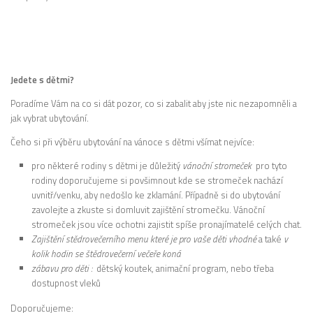
Jedete s dětmi?
Poradíme Vám na co si dát pozor, co si zabalit aby jste nic nezapomněli a
jak vybrat ubytování.
Čeho si při výběru ubytování na vánoce s dětmi všímat nejvíce:
pro některé rodiny s dětmi je důležitý
vánoční stromeček
pro tyto
rodiny doporučujeme si povšimnout kde se stromeček nachází
uvnitř/venku, aby nedošlo ke zklamání. Případně si do ubytování
zavolejte a zkuste si domluvit zajištění stromečku. Vánoční
stromeček jsou více ochotni zajistit spíše pronajímatelé celých chat.
Zajištění stědrovečerního menu které je pro vaše děti vhodné
a také
v
kolik hodin se štědrovečerní večeře koná
zábavu pro děti :
dětský koutek,
animační program, nebo třeba
dostupnost vleků
Doporučujeme: