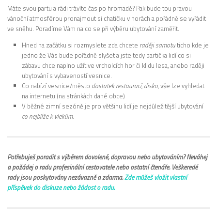
Máte svou partu a rádi trávíte čas po hromadě? Pak bude tou pravou
vánoční atmosférou pronajmout si chatičku v horách a pořádně se vyřádit
ve sněhu. Poradíme Vám na co se při výběru ubytování zaměřit.
Hned na začátku si rozmyslete zda chcete
raději samotu
ticho kde je
jedno že Vás bude pořádně slyšet a jste tedy partička lidí co si
zábavu chce naplno užít ve vrcholcích hor či klidu lesa, anebo raději
ubytování s vybaveností vesnice.
Co nabízí vesnice/město
dostatek restaurací, disko,
vše lze vyhledat
na internetu (na stránkách dané obce)
V běžné zimní sezóně je pro většinu lidí je nejdůležitější ubytování
co nejblíže k vlekům.
Potřebuješ poradit s výběrem dovolené, dopravou nebo ubytováním? Neváhej
a požádej o radu profesinální cestovatele nebo ostatní čtenáře. Veškeredé
rady jsou poskytovány nezávazně a zdarma.
Zde můžeš vložit vlastní
příspěvek do diskuze nebo žádost o radu.