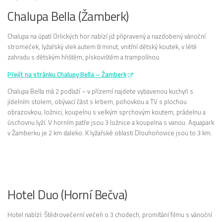
Chalupa Bella (Žamberk)
Chalupa na úpatí Orlických hor nabízí již připravený a nazdobený vánoční
stromeček, lyžařský vlek autem 8 minut, vnitřní dětský koutek, v létě
zahradu s dětským hřištěm, pískovištěm a trampolínou.
Přejít na stránku Chalupy Bella – Žamberk
Chalupa Bella má 2 podlaží – v přízemí najdete vybavenou kuchyň s
jídelním stolem, obývací část s krbem, pohovkou a TV s plochou
obrazovkou, ložnici, koupelnu s velkým sprchovým koutem, prádelnu a
úschovnu lyží. V horním patře jsou 3 ložnice a koupelna s vanou. Aquapark
v Žamberku je 2 km daleko. K lyžařské oblasti Dlouhoňovice jsou to 3 km.
Hotel Duo (Horní Bečva)
Hotel nabízí: Štědrovečerní večeři o 3 chodech, promítání filmu s vánoční