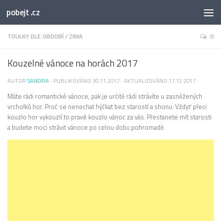
pobejt .cz
TOULKY DLE OBDOBÍ
/
ZIMA
0
Kouzelné vánoce na horách 2017
AUTOR
SANDRA
· PUBLIKOVÁNO
30.11.2017
· AKTUALIZOVÁNO
17.12.2017
Máte rádi romantické vánoce, pak je určitě rádi strávíte u zasněžených
vrcholků hor. Proč se nenechat hýčkat bez starostí a shonu. Vždyť přeci
kouzlo hor vykouzlí to pravé kouzlo vánoc za vás. Přestanete mít starosti
a budete moci strávit vánoce po celou dobu pohromadě.