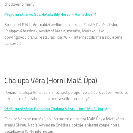
chodového menu.
Přejít na stránku Spa Hotelu Bílý Horec – Harrachov
Spa Hotel Bílý Hořec nabízí wellness centrum, římské lázně, vířivku,
Kneippový bazének, vyhřívaná křesla, masáže, lyžařskou školu,
bowlingovou dráhu, restauraci, bar, Wi-Fi internet zdarma a soukromé
parkoviště.
Chalupa Věra (Horní Malá Úpa)
Penzion Chalupa Věra nabízí možnost polopenze a štědrovečerní večeře,
hernu pro děti, zahradu s krbem a sdílenou kuchyň.
Přejít na stránku Pensionu Chalupa Věra – Horní Malá Úpa
Chalupa Věra se nachází jen 150 metrů od centra Malé Úpy a lyžařského
areálu Skimu. Nabízí výhled na Sněžku a pokoje s vlastní koupelnou a
bezplatným Wi-Fi internetem.