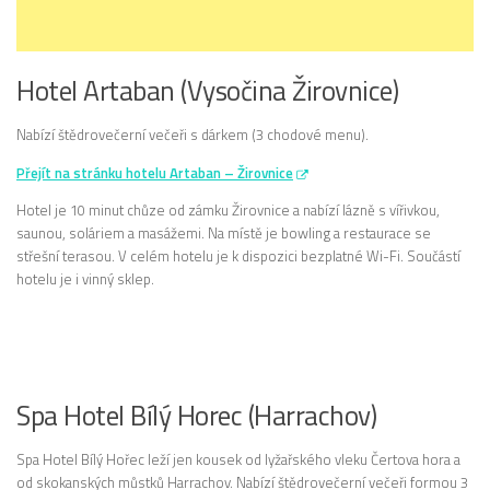
Hotel Artaban (Vysočina Žirovnice)
Nabízí štědrovečerní večeři s dárkem (3 chodové menu).
Přejít na stránku hotelu Artaban – Žirovnice
Hotel je 10 minut chůze od zámku Žirovnice a nabízí lázně s vířivkou,
saunou, soláriem a masážemi. Na místě je bowling a restaurace se
střešní terasou. V celém hotelu je k dispozici bezplatné Wi-Fi. Součástí
hotelu je i vinný sklep.
Spa Hotel Bílý Horec (Harrachov)
Spa Hotel Bílý Hořec leží jen kousek od lyžařského vleku Čertova hora a
od skokanských můstků Harrachov. Nabízí štědrovečerní večeři formou 3