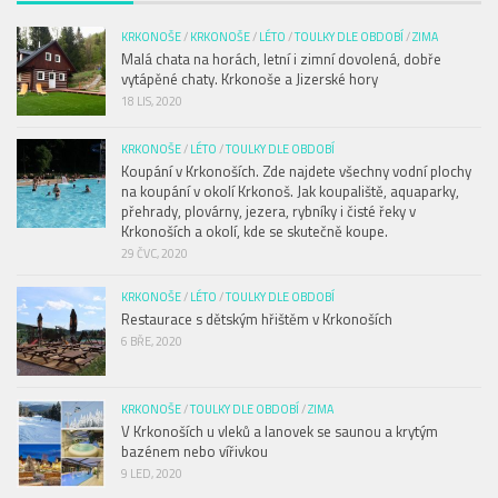
KRKONOŠE
/
KRKONOŠE
/
LÉTO
/
TOULKY DLE OBDOBÍ
/
ZIMA
Malá chata na horách, letní i zimní dovolená, dobře
vytápěné chaty. Krkonoše a Jizerské hory
18 LIS, 2020
KRKONOŠE
/
LÉTO
/
TOULKY DLE OBDOBÍ
Koupání v Krkonoších. Zde najdete všechny vodní plochy
na koupání v okolí Krkonoš. Jak koupaliště, aquaparky,
přehrady, plovárny, jezera, rybníky i čisté řeky v
Krkonoších a okolí, kde se skutečně koupe.
29 ČVC, 2020
KRKONOŠE
/
LÉTO
/
TOULKY DLE OBDOBÍ
Restaurace s dětským hřištěm v Krkonoších
6 BŘE, 2020
KRKONOŠE
/
TOULKY DLE OBDOBÍ
/
ZIMA
V Krkonoších u vleků a lanovek se saunou a krytým
bazénem nebo vířivkou
9 LED, 2020