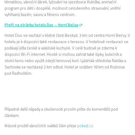
tématikou, vánoční dárek, lyžování na sjezdovce Kubiška, animační
program pro děti i dospělé, možnost celodenního stravování, vnitřní
vyhřívaný bazén, saunu a fitness centrum.
Přejít na stránku hotelu Duo – Horní Bečva
Hotel Duo se nachází v klidné části Beskyd, 3 km od centra Horní Bečvy. V
hotelu je k dispozici také restaurace s terasou. V hotelové restauraci se
podávají jídla české a valašské kuchyně. V celé budově je zdarma k
dispozici Wi-Fi internet. Hosté si mohou zahrát také šipky, kulečník a
stolní tenis nebo využít zdejší tenisový kurt. Lyžařská střediska Rališka a
Sachovka se nacházejí 2 km odtud. Hotel je vzdálen 18 km od Rožnova
pod Radhoštěm.
Případné další nápady a zkušenosti prosím pište do komentářů pod
článkem.
Krásné prožití vánočních svátků Vám přeje
pobejt.cz