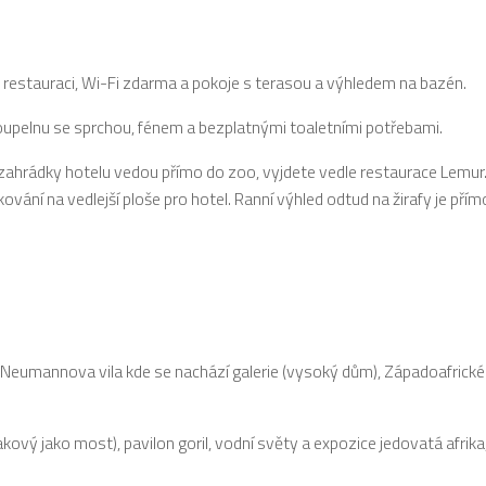
u, restauraci, Wi-Fi zdarma a pokoje s terasou a výhledem na bazén.
koupelnu se sprchou, fénem a bezplatnými toaletními potřebami.
a ze zahrádky hotelu vedou přímo do zoo, vyjdete vedle restaurace Lemu
ování na vedlejší ploše pro hotel. Ranní výhled odtud na žirafy je přím
, Neumannova vila kde se nachází galerie (vysoký dům), Západoafric
kový jako most), pavilon goril, vodní světy a expozice jedovatá afrika