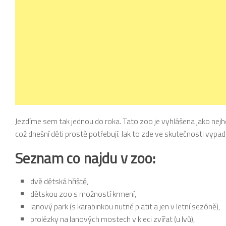
Jezdíme sem tak jednou do roka. Tato zoo je vyhlášena jako nejhe
což dnešní děti prostě potřebují. Jak to zde ve skutečnosti vypad
Seznam co najdu v zoo:
dvě dětská hřiště,
dětskou zoo s možností krmení,
lanový park (s karabinkou nutné platit a jen v letní sezóně),
prolézky na lanových mostech v kleci zvířat (u lvů),