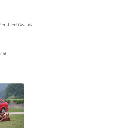
bčerstvení Gwanda,
ana)