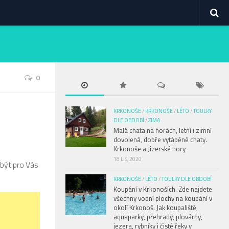
0
KRKONOŠE
/
KRKONOŠE
/
LÉTO
/
TOULKY
DLE OBDOBÍ
/
ZIMA
Malá chata na horách, letní i zimní
dovolená, dobře vytápěné chaty.
Krkonoše a Jizerské hory
18 LIS, 2020
 být pro Vás
KRKONOŠE
/
LÉTO
/
TOULKY DLE OBDOBÍ
Koupání v Krkonoších. Zde najdete
všechny vodní plochy na koupání v
okolí Krkonoš. Jak koupaliště,
aquaparky, přehrady, plovárny,
jezera, rybníky i čisté řeky v