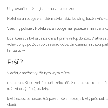
Ubytovaní hosté mají zdarma vstup do zoo!
Hotel Safari Lodge v africkém stylu nabízí bowling, bazén, vířivk
Všechny pokoje v Hotelu Safari Lodge mají posezení, minibar a 
Lidé, kteří zde byli si velice chválili přímý vstup do Zoo. Vrátk
volný pohyb po Zoo i po uzavírací době. Umožněno je i blízké park
fantastický.
Prší ?
V dešti je možné využít tyto krytá místa:
restaurant Kibo u velkého dětského hřiště, restaurace u Lemurů
(u želvího výběhu), toalety.
krytá expozice nosorožců, pavilon šelem (zde je krytý průchod, ta
slonů.