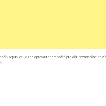
zčí v republice. Je zde opravdu dobré vyžití pro děti rozmístěné na ví
á: