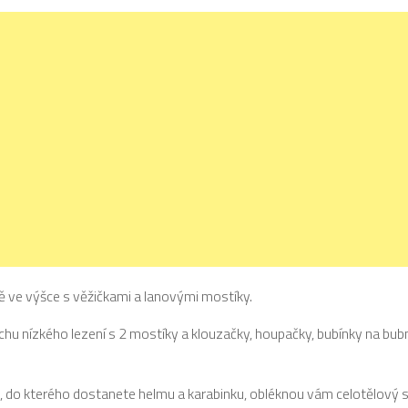
tě ve výšce s věžičkami a lanovými mostíky.
ochu nízkého lezení s 2 mostíky a klouzačky, houpačky, bubínky na bub
, do kterého dostanete helmu a karabinku, obléknou vám celotělový 