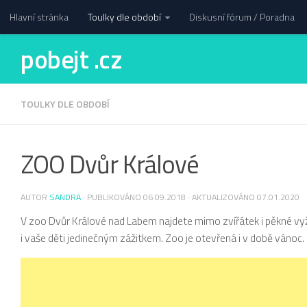
Hlavní stránka
Toulky dle období
Diskusní fórum / Poradna
pobejt .cz
TOULKY DLE OBDOBÍ
ZOO Dvůr Králové
AUTOR
SANDRA
· PUBLIKOVÁNO
06.09.2018
· AKTUALIZOVÁNO
07.01.2020
V zoo Dvůr Králové nad Labem najdete mimo zvířátek i pěkné vyž
i vaše děti jedinečným zážitkem. Zoo je otevřená i v době vánoc.