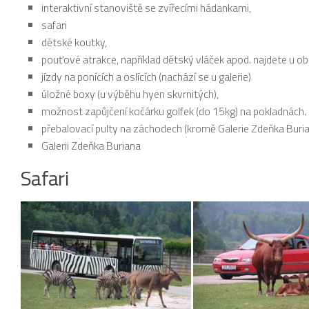
interaktivní stanoviště se zvířecími hádankami,
safari
dětské koutky,
pouťové atrakce, například dětský vláček apod. najdete u o
jízdy na ponících a oslících (nachází se u galerie)
úložné boxy (u výběhu hyen skvrnitých),
možnost zapůjčení kočárku golfek (do 15kg) na pokladnách.
přebalovací pulty na záchodech (kromě Galerie Zdeňka Buri
Galerii Zdeňka Buriana
Safari