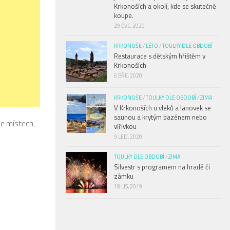
Krkonoších a okolí, kde se skutečně
koupe.
29 ČVC, 2020
KRKONOŠE
/
LÉTO
/
TOULKY DLE OBDOBÍ
Restaurace s dětským hřištěm v
Krkonoších
6 BŘE, 2020
KRKONOŠE
/
TOULKY DLE OBDOBÍ
/
ZIMA
V Krkonoších u vleků a lanovek se
saunou a krytým bazénem nebo
ce místech,
vířivkou
9 LED, 2020
TOULKY DLE OBDOBÍ
/
ZIMA
Silvestr s programem na hradě či
zámku
18 LIS, 2019