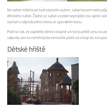
Na safari můžete jet buď vlastním autem, safari busem nebo půjč
Afrického safari. Žádné ze safari vozidel neprojíždí zoo úplně cel
nechat u odjezdového místa ve speciálním boxu.
Platí se tak, že zaplatíte denní vstupné a k tomu ještě cenu za vj
odjezdu. Jen na večeřní jízdu nemusíte platit za vstup do zoo po
Dětské hřiště