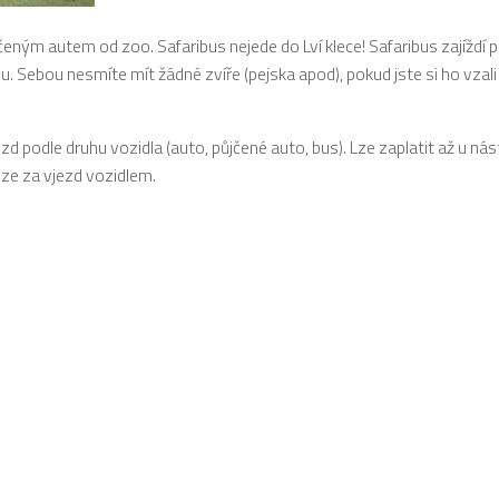
eným autem od zoo. Safaribus nejede do Lví klece! Safaribus zajíždí 
ou. Sebou nesmíte mít žádné zvíře (pejska apod), pokud jste si ho vzali 
ezd podle druhu vozidla (auto, půjčené auto, bus). Lze zaplatit až u ná
uze za vjezd vozidlem.