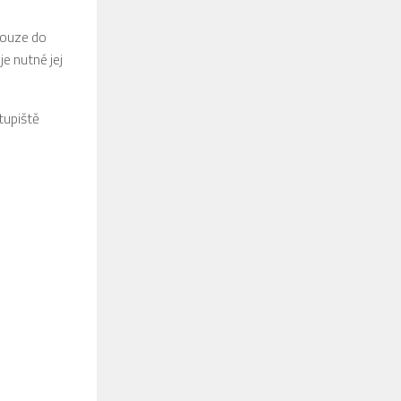
pouze do
je nutné jej
stupiště