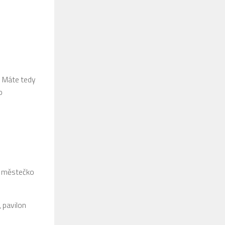
r. Máte tedy
o
ké městečko
, pavilon