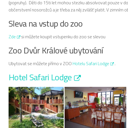
(popruhy). Děti do 15ti let mohou stezku absolvovat pouze v dop
občerstvení nosorožců a je třeba za něj zvlášť platit. V zimním o
Sleva na vstup do zoo
Zde
si můžete koupit vstupenku do zoo se slevou
Zoo Dvůr Králové ubytování
Ubytovat se můžete přímo v ZOO
Hotelu Safari Lodge
.
Hotel Safari Lodge