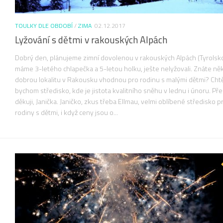
TOULKY DLE OBDOBÍ
/
ZIMA
02.12.2017
Lyžování s dětmi v rakouských Alpách
Dobrý den, plánujeme zimní dovolenou v rakouských Alpách (Tyrolsko
máme 3-letého chlapečka a 5-letou holku, ješte nelyžovali. Znáte ně
dobrou lokalitu v Rakousku vhodnou pro rodinu s malými dětmi? Chtě
bychom středisko, kde je jistota kvalitního sněhu v lednu i únoru. P
děkuji, Janička. Janičko, zkus třeba Ellmau, velmi oblíbené středisko p
rodiny s dětmi, i když ceny jsou o...