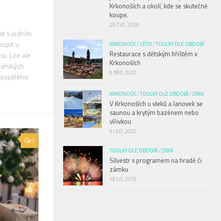
Krkonoších a okolí, kde se skutečně
koupe.
29 ČVC, 2020
at s jedním
oupit u
KRKONOŠE
/
LÉTO
/
TOULKY DLE OBDOBÍ
Restaurace s dětským hřištěm v
hu. Lze ale
Krkonoších
žařských
6 BŘE, 2020
 dospělého
KRKONOŠE
/
TOULKY DLE OBDOBÍ
/
ZIMA
V Krkonoších u vleků a lanovek se
saunou a krytým bazénem nebo
vířivkou
9 LED, 2020
0
TOULKY DLE OBDOBÍ
/
ZIMA
Silvestr s programem na hradě či
zámku
18 LIS, 2019