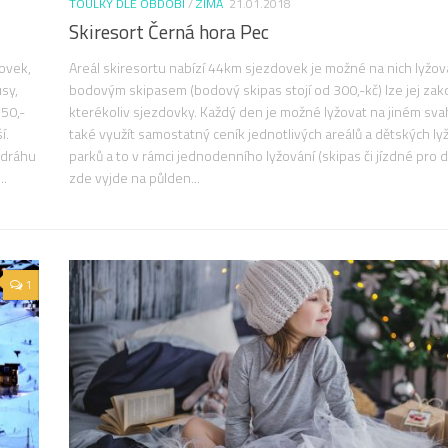
TOULKY DLE OBDOBÍ
/
ZIMA
21.01.2018
Skiresort Černá hora Pec
novek,
Areál skiresortu nabízí 44km sjezdovek je možné na nich lyžov
usy,
bodovým skipasem (bodový skipas stojí od 300,-kč) lze jej zak
850,-
kterékoliv sjezdovky. Každý den je možné lyžovat na jiném sva
í.
také využít samostatný ceník jednotlivých areálů a dětských ly
 dráhu
parků a to v rámci jednodenního lyžování (skipas či jízdné pro
..
zde vyjde na půlden...
1