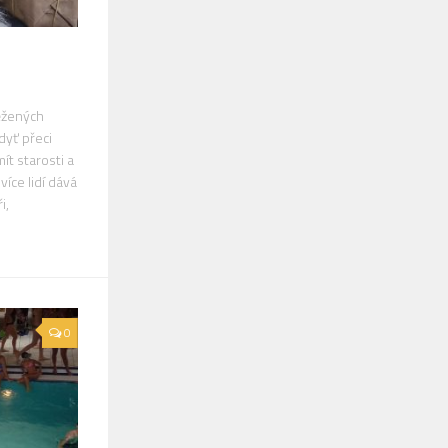
něžených
dyť přeci
ít starosti a
íce lidí dává
i,
0