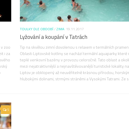
TOULKY DLE OBDOBÍ
/
ZIMA
19.11.2017
Lyžování a koupání v Tatrách
, v zoo
Tip na skvělou zimní dovolenou s relaxem v termálních pramen
t i za
Oblasti Liptovské kotliny se nachází termální aquaparky které ma
Nového
teplé venkovní bazény v provozu celoročně. Tato oblast a okolí
ovský
mezi nejatraktivnější a nejnavštěvovanější turistické lokality n
o
Liptov je obklopený až neuvěřitelně krásnou přírodou, horským
hlubokými dolinami, strmými stráněmi a Vysokými Tatrami. Ze s
5