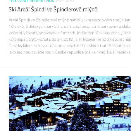
TOULKY DLE OBDOBÍ
/
ZIMA
21.01.2018
Ski Areál Špindl ve Špindlerově mlýně
Areál Špindl ve Špindlerově mlýně nabízí 25km sjezdových tratí, 6 la
10 vleků, 6 dětských parků. Siareál nabízí bezplatné parkování a skib
večerní lyžování, snowpark a funtrack. Jednodenní skipas zde vyjde 
kč/dospělí, 590,-kč/dítě do 3.4.2018, jarní lyžování je již o něco levnějš
Desítky kilometrů kvalitně upravených běžkařských tratí. Sáňkařskou
jako jedinou osvětlenou v České republice (délka 4km). Další nabídka.