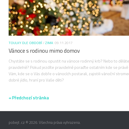
TOULKY DLE OBDOBÍ
/
ZIMA
09.11.2017
Vánoce s rodinou mimo domov
Chystáte se s rodinou opustit na vánoce rodinný krb? Nebo to dělát
pravidelně? Pokud jezdíte pravidelně poraďte ostatním kde se právě l
Vám, kde se o Vás dobře o vánocích postarali, zajistili vánoční strome
dobré jídlo, hraní pro Vaše děti?
« Předchozí stránka
pobejt .cz © 2026. Všechna práva vyhrazena.