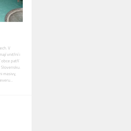
ech. V
jí vnitřní i
 obce patří
a Slovensku.
i masivy,
everu...