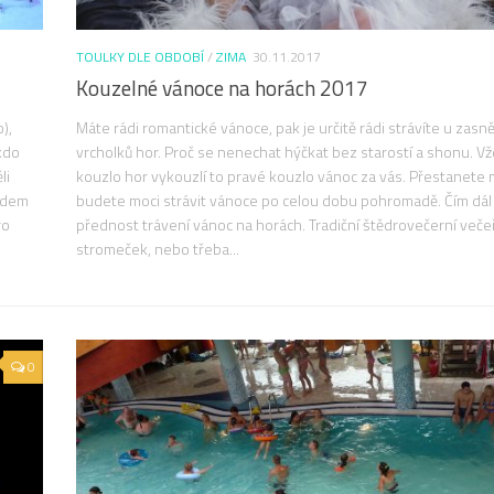
TOULKY DLE OBDOBÍ
/
ZIMA
30.11.2017
Kouzelné vánoce na horách 2017
),
Máte rádi romantické vánoce, pak je určitě rádi strávíte u zas
kdo
vrcholků hor. Proč se nenechat hýčkat bez starostí a shonu. Vž
li
kouzlo hor vykouzlí to pravé kouzlo vánoc za vás. Přestanete m
ředem
budete moci strávit vánoce po celou dobu pohromadě. Čím dál v
ro
přednost trávení vánoc na horách. Tradiční štědrovečerní večeř
stromeček, nebo třeba...
0