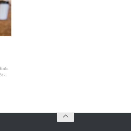
e
íbilo
ček,