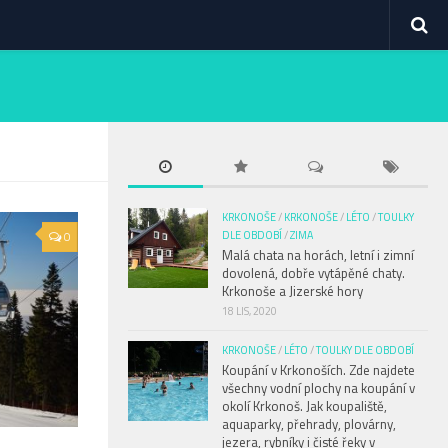
KRKONOŠE
/
KRKONOŠE
/
LÉTO
/
TOULKY
0
DLE OBDOBÍ
/
ZIMA
Malá chata na horách, letní i zimní
dovolená, dobře vytápěné chaty.
Krkonoše a Jizerské hory
18 LIS, 2020
KRKONOŠE
/
LÉTO
/
TOULKY DLE OBDOBÍ
Koupání v Krkonoších. Zde najdete
všechny vodní plochy na koupání v
okolí Krkonoš. Jak koupaliště,
aquaparky, přehrady, plovárny,
jezera, rybníky i čisté řeky v