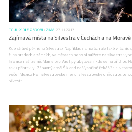
TOULKY DLE OBDOBÍ
/
ZIMA
27.11.2017
Zajímavá místa na Silvestra v Čechách a na Moravě
Kde strávit pěkného Silvestra? Například na horách ale také v lázních
či na hradech a zámcích, ve městech nebo si můžete na silvestra vyrazi
hranice naší země. Máme pro Vás tipy ubytování kde se na příchod 
roku připravily: Zábavný areál Šikland na Vysočině čeká Vás silvestr
večer Mexico Hall, silvestrovské menu, silvestrovský ohňostroj, tent
silvestr...